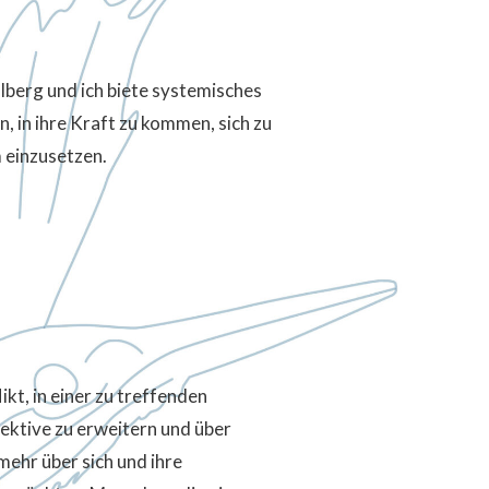
lberg und ich biete systemisches
, in ihre Kraft zu kommen, sich zu
 einzusetzen.
kt, in einer zu treffenden
pektive zu erweitern und über
ehr über sich und ihre